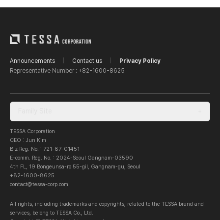
Announcements
|
Contact us
|
Privacy Policy
Representative Number : +82-1600-8625
Family Site
+
TESSA Corporation
CEO : Jun Kim
Biz Reg. No. : 721-87-01451
E-comm. Reg. No. : 2024-Seoul Gangnam-03590
4th FL, 19 Bongeunsa-ro 55-gil, Gangnam-gu, Seoul
+82-1600-8625
contact@tessa-corp.com
All rights, including trademarks and copyrights, related to the TESSA brand and
services, belong to TESSA Co., Ltd.